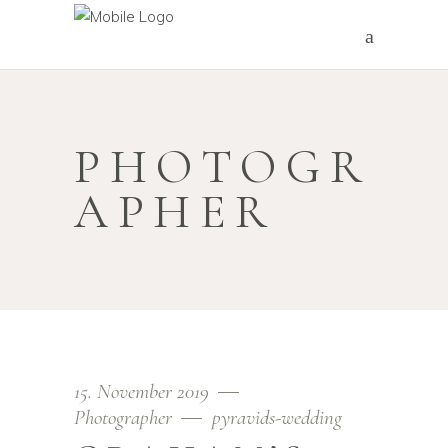
PHOTOGR
APHER
15. November 2019
Photographer
pyravids-wedding