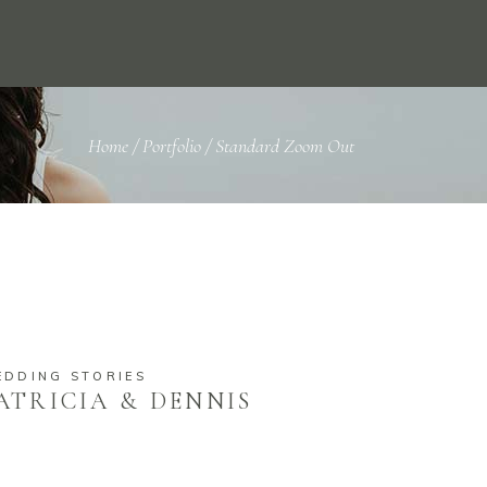
Home
/
Portfolio
/
Standard Zoom Out
EDDING STORIES
ATRICIA & DENNIS