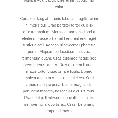
Nullam volutpat ultricies enim, ut pulvinar
enim
Curabitur feugiat mauris lobortis, sagittis enim
in, mollis dui. Cras porttitor tortor quis ex
efficitur pretium. Morbi accumsan id orci a
eleifend. Fusce sit amet hendrerit erat, eget
tristique orci. Aenean ullamcorper pharetra
purus. Aliquam eu faucibus nunc, ac
fermentum quam. Cras euismod neque sed
lorem cursus iaculis. Duis at lorem blandit,
mattis tortor vitae, ornare ligula. Donec
malesuada purus ut aliquet ultrices. Orci
varius natoque penatibus et magnis dis
parturient montes, nascetur ridiculus mus.
Praesent pellentesque convallis justo, eu
semper nulla lobortis ac. Cras libero nisi,
tempor id massa