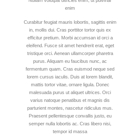
Nullam volutpat ultricies enim, ut pulvinar
enim
Curabitur feugiat mauris lobortis, sagittis enim
in, mollis dui. Cras porttitor tortor quis ex
efficitur pretium. Morbi accumsan id orci a
eleifend. Fusce sit amet hendrerit erat, eget
tristique orci. Aenean ullamcorper pharetra
purus. Aliquam eu faucibus nunc, ac
fermentum quam. Cras euismod neque sed
lorem cursus iaculis. Duis at lorem blandit,
mattis tortor vitae, ornare ligula. Donec
malesuada purus ut aliquet ultrices. Orci
varius natoque penatibus et magnis dis
parturient montes, nascetur ridiculus mus.
Praesent pellentesque convallis justo, eu
semper nulla lobortis ac. Cras libero nisi,
tempor id massa