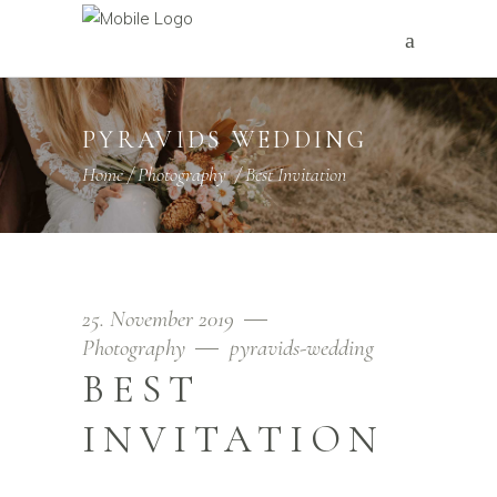
PYRAVIDS WEDDING
Home
/
Photography
/
Best Invitation
25. November 2019
Photography
pyravids-wedding
BEST
INVITATION